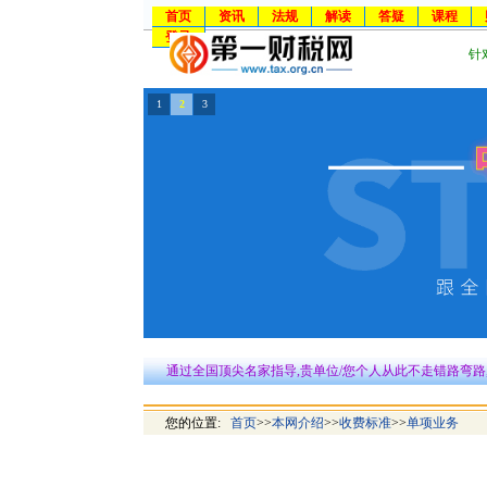
首页
资讯
法规
解读
答疑
课程
登录
针
1
2
3
通过全国顶尖名家指导,贵单位/您个人从此不走错路弯路
您的位置:
首页
>>
本网介绍
>>
收费标准
>>
单项业务