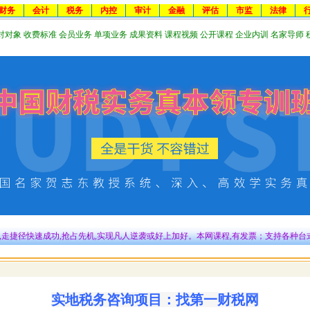
财务
会计
税务
内控
审计
金融
评估
市监
法律
对对象
收费标准
会员业务
单项业务
成果资料
课程视频
公开课程
企业内训
名家导师
,走捷径快速成功,抢占先机,实现凡人逆袭或好上加好。本网课程,有发票；支持各种台
实地税务咨询项目：找第一财税网