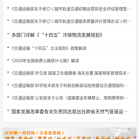
《交通运输部关于修订＜城市轨道交通初期运营前安全评估管理暂行办法＞的通知》解读
《交通运输部关于修订＜城市轨道交通服务质量评价管理办法＞的通知》解读
多部门详解《“十四五”冷链物流发展规划》
《交通运输“十四五”立法规划》政策解读
《2020年全国收费公路统计公报》解读
《交通运输部 外交部 国家卫生健康委 海关总署 国家移民管理局关于进一步加强国际转国内航线船舶疫情防控工作的通知》解读
《交通运输部 科学技术部关于科技创新驱动加快建设交通强国的意见》解读
《交通运输部 公安部关于公布〈道路客运车辆禁止、限制携带和托运物品目录〉的公告》解读
国家发展改革委有关负责同志就出台跨省天然气管道运输定价机制答记者问