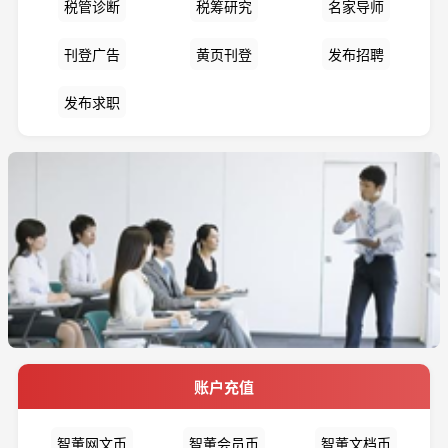
税管诊断
税筹研究
名家导师
刊登广告
黄页刊登
发布招聘
发布求职
账户充值
智董网文币
智董会员币
智董文档币