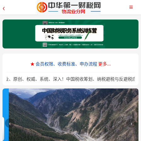
‹
≡
★
会员权限、收费标准、申办流程
更多...
专业、原创、权威、系统、深入！中国税收筹划、纳税避税与反避税应用
‹
›